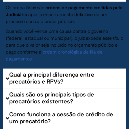
Os precatórios são
ordens de pagamento emitidas pelo
Judiciário
após o encerramento definitivo de um
processo contra o poder público.
Quando você vence uma causa contra o governo
(federal, estadual ou municipal), o juiz expede esse título
para que o valor seja incluído no orçamento público e
pago conforme a
ordem cronológica da fila de
pagamentos.
Qual a principal diferença entre
precatórios e RPVs?
Quais são os principais tipos de
precatórios existentes?
Como funciona a cessão de crédito de
um precatório?