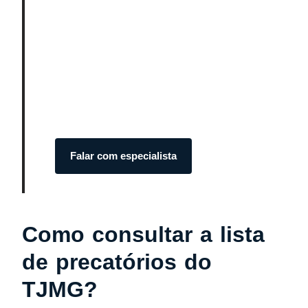
Transforme seu processo em
dinheiro com total
segurança.
Somos especialistas em precatórios.
Atendimento humanizado e transparente do
início ao fim.
Falar com especialista
Como consultar a lista
de precatórios do
TJMG?