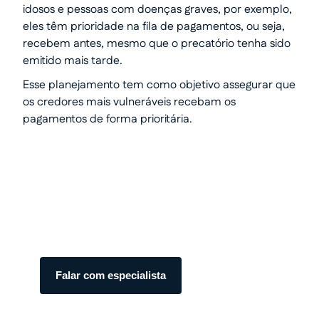
idosos e pessoas com doenças graves, por exemplo,
eles têm prioridade na fila de pagamentos, ou seja,
recebem antes, mesmo que o precatório tenha sido
emitido mais tarde.
Esse planejamento tem como objetivo assegurar que
os credores mais vulneráveis recebam os
pagamentos de forma prioritária.
Transforme seu processo em
dinheiro com total segurança.
Somos especialistas em precatórios.
Atendimento humanizado e transparente do
início ao fim.
Falar com especialista