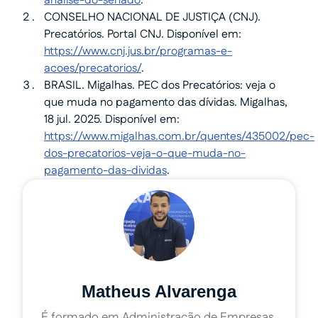
analise-do-senado
.
CONSELHO NACIONAL DE JUSTIÇA (CNJ).
Precatórios. Portal CNJ. Disponível em:
https://www.cnj.jus.br/programas-e-
acoes/precatorios/
.
BRASIL. Migalhas. PEC dos Precatórios: veja o
que muda no pagamento das dívidas. Migalhas,
18 jul. 2025. Disponível em:
https://www.migalhas.com.br/quentes/435002/pec-
dos-precatorios-veja-o-que-muda-no-
pagamento-das-dividas
.
Matheus Alvarenga
É formado em Administração de Empresas,