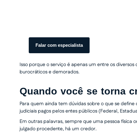
com total segurança.
Somos especialistas em precatórios. Atendiment
transparente do início ao fim.
Falar com especialista
Isso porque o serviço é apenas um entre os diversos
burocráticos e demorados.
Quando você se torna c
Para quem ainda tem dúvidas sobre o que se define co
judiciais pagos pelos entes públicos (Federal, Estadu
Em outras palavras, sempre que uma pessoa física ou
julgado procedente, há um credor.