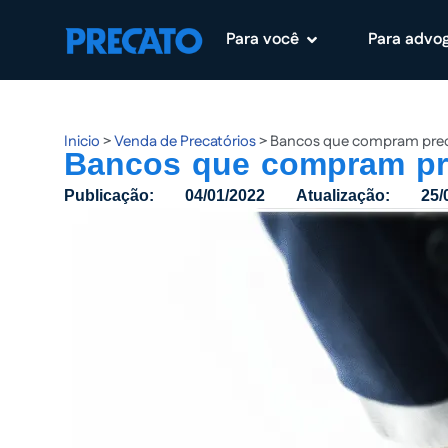
Para você
Para advo
Pular
para
o
conteúdo
Inicio
>
Venda de Precatórios
>
Bancos que compram preca
Bancos que compram pre
Publicação:
04/01/2022
Atualização:
25/