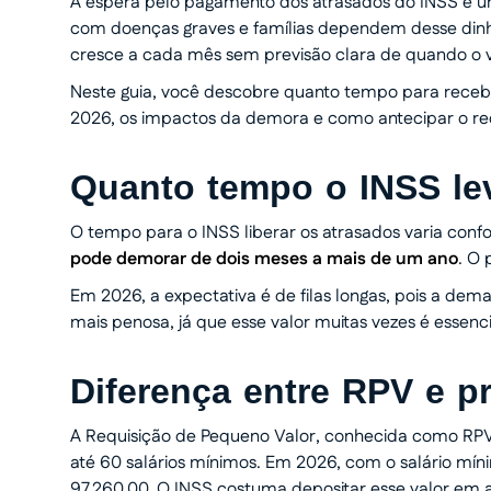
A espera pelo pagamento dos atrasados do INSS é uma 
com doenças graves e famílias dependem desse dinhe
cresce a cada mês sem previsão clara de quando o va
Neste guia, você descobre quanto tempo para receber
2026, os impactos da demora e como antecipar o re
Quanto tempo o INSS le
O tempo para o INSS liberar os atrasados varia con
pode demorar de dois meses a mais de um ano
. O 
Em 2026, a expectativa é de filas longas, pois a dem
mais penosa, já que esse valor muitas vezes é essen
Diferença entre RPV e p
A Requisição de Pequeno Valor, conhecida como RPV
até 60 salários mínimos. Em 2026, com o salário mí
97.260,00. O INSS costuma depositar esse valor em at