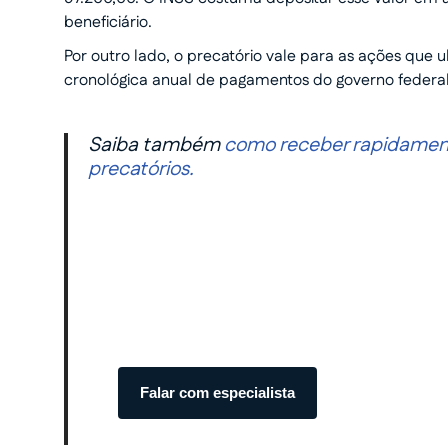
beneficiário.
Por outro lado, o precatório vale para as ações que 
cronológica anual de pagamentos do governo federa
Saiba também
como receber rapidament
precatórios.
Transforme seu processo 
com total segurança.
Somos especialistas em precatórios. Atendim
transparente do início ao fim.
Falar com especialista