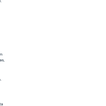
.
em
as,
.
ta