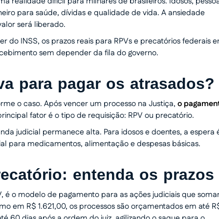
realidade difícil para milhares de brasileiros. Idosos, pesso
iro para saúde, dívidas e qualidade de vida. A ansiedade
lor será liberado.
 do INSS, os prazos reais para RPVs e precatórios federais 
cebimento sem depender da fila do governo.
va para pagar os atrasados?
forme o caso. Após vencer um processo na Justiça,
o pagamen
principal fator é o tipo de requisição: RPV ou precatório.
anda judicial permanece alta. Para idosos e doentes, a espera 
cial para medicamentos, alimentação e despesas básicas.
recatório: entenda os prazos
, é o modelo de pagamento para as ações judiciais que som
nimo em R$ 1.621,00, os processos são orçamentados em até R
é 60 dias após a ordem do juiz, agilizando o saque para o