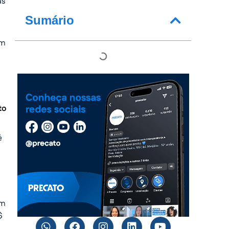
as
Sumário
em
to
é
am
$