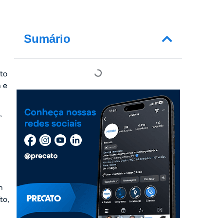
Sumário
to
a e
,
m
m
to,