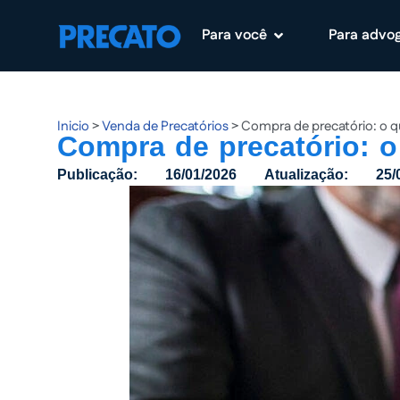
Para você
Para advo
Pular
para
o
conteúdo
Inicio
>
Venda de Precatórios
>
Compra de precatório: o q
Compra de precatório: o
Publicação:
16/01/2026
Atualização:
25/