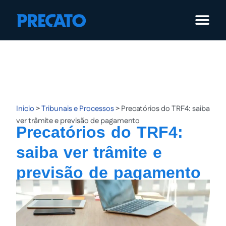
Pular
para
o
conteúdo
Inicio
>
Tribunais e Processos
>
Precatórios do TRF4: saiba
ver trâmite e previsão de pagamento
Precatórios do TRF4:
saiba ver trâmite e
previsão de pagamento
Publicação:
23/08/2021
Atualização:
18/06/2025