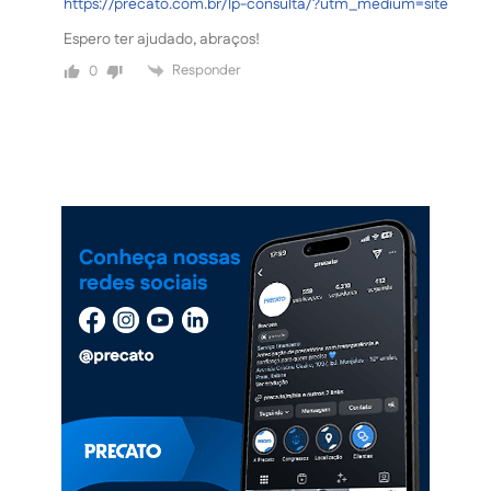
https://precato.com.br/lp-consulta/?utm_medium=site
Espero ter ajudado, abraços!
Responder
0