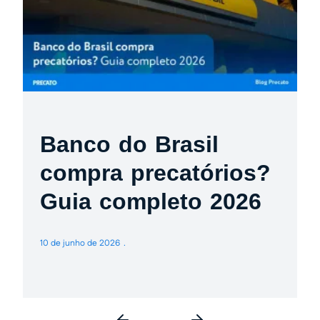
Banco do Brasil
compra precatórios?
Guia completo 2026
10 de junho de 2026
3