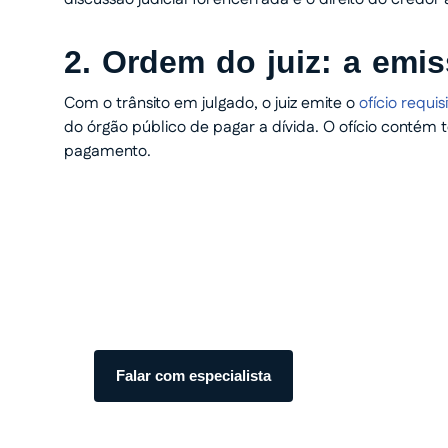
2. Ordem do juiz: a emis
Com o trânsito em julgado, o juiz emite o
ofício requis
do órgão público de pagar a dívida. O ofício contém
pagamento.
Transforme seu processo em
com total segurança.
Somos especialistas em precatórios. Atendiment
transparente do início ao fim.
Falar com especialista