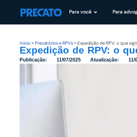
Para você
Para advo
Pular
para
o
conteúdo
Inicio
>
Precatórios e RPVs
>
Expedição de RPV: o que sign
Expedição de RPV: o que
Publicação:
11/07/2025
Atualização:
11/