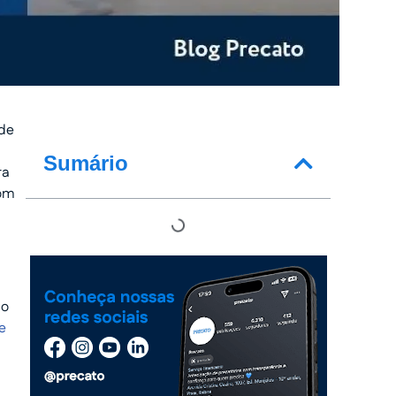
 de
Sumário
ra
com
ão
e