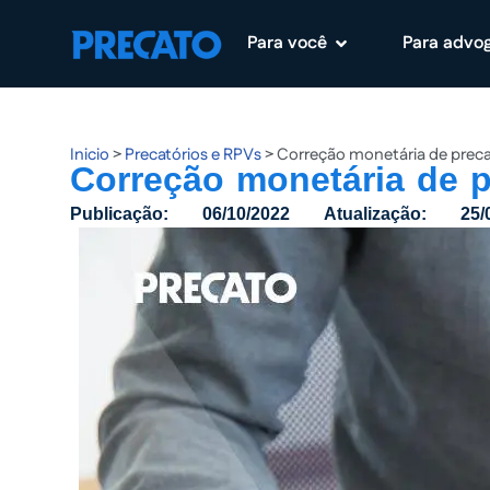
Para você
Para advo
Pular
para
o
conteúdo
Inicio
>
Precatórios e RPVs
>
Correção monetária de precat
Correção monetária de p
Publicação:
06/10/2022
Atualização:
25/