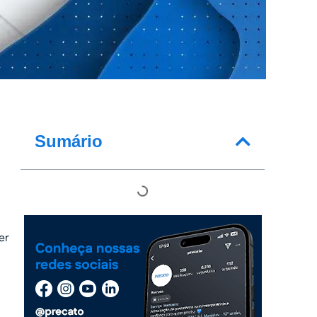
Sumário
er