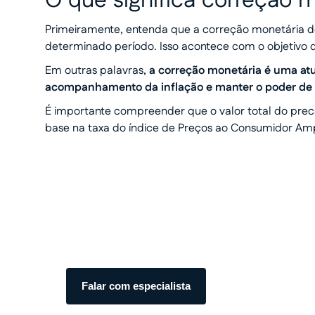
O que significa correção m
Primeiramente, entenda que a correção monetária 
determinado período. Isso acontece com o objetivo
Em outras palavras,
a correção monetária é uma atua
acompanhamento da inflação e manter o poder de
É importante compreender que o valor total do prec
base na taxa do índice de Preços ao Consumidor Amp
Transforme seu processo em
com total segurança.
Somos especialistas em precatórios. Atendiment
transparente do início ao fim.
Falar com especialista