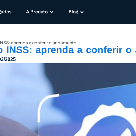
gados
A Precato
Blog
INSS: aprenda a conferir o andamento
o INSS: aprenda a conferir 
03/2025