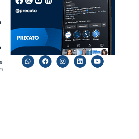
m
u
?
de
am