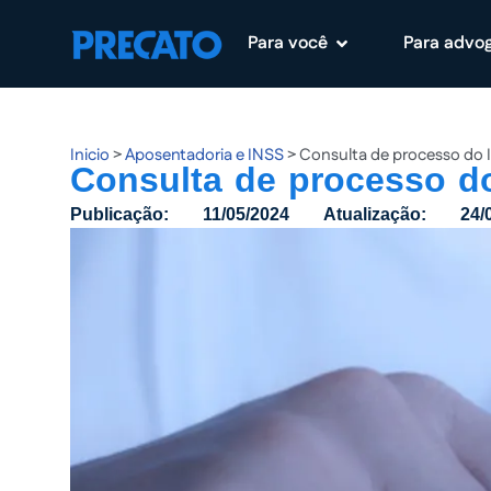
Para você
Para advo
Pular
para
o
conteúdo
Inicio
>
Aposentadoria e INSS
>
Consulta de processo do 
Consulta de processo d
Publicação:
11/05/2024
Atualização:
24/