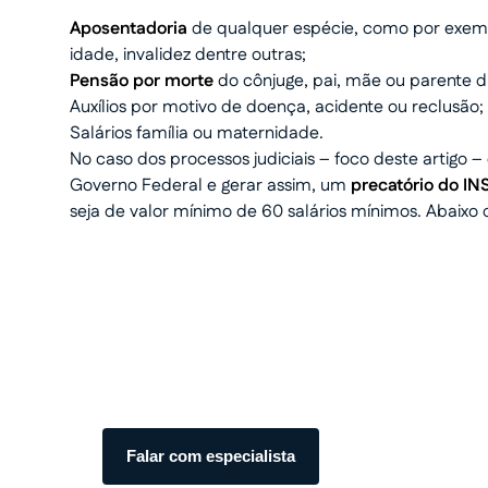
Aposentadoria
de qualquer espécie, como por exem
idade, invalidez dentre outras;
Pensão por morte
do cônjuge, pai, mãe ou parente di
Auxílios por motivo de doença, acidente ou reclusão;
Salários família ou maternidade.
No caso dos processos judiciais – foco deste artigo 
Governo Federal e gerar assim, um
precatório do IN
seja de valor mínimo de 60 salários mínimos. Abaixo 
Transforme seu processo em
com total segurança.
Somos especialistas em precatórios. Atendiment
transparente do início ao fim.
Falar com especialista