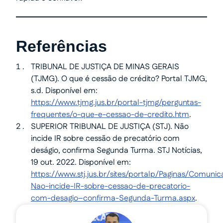
Referências
TRIBUNAL DE JUSTIÇA DE MINAS GERAIS
(TJMG). O que é cessão de crédito? Portal TJMG,
s.d. Disponível em:
https://www.tjmg.jus.br/portal-tjmg/perguntas-
frequentes/o-que-e-cessao-de-credito.htm
.
SUPERIOR TRIBUNAL DE JUSTIÇA (STJ). Não
incide IR sobre cessão de precatório com
deságio, confirma Segunda Turma. STJ Notícias,
19 out. 2022. Disponível em:
https://www.stj.jus.br/sites/portalp/Paginas/Comun
Nao-incide-IR-sobre-cessao-de-precatorio-
com-desagio–confirma-Segunda-Turma.aspx
.