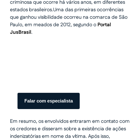
criminosa que ocorre há vários anos, em diferentes
estados brasileiros.Uma das primeiras ocorrências
que ganhou visibilidade ocorreu na comarca de São
Paulo, em meados de 2012, segundo o
Portal
JusBrasil
.
Transforme seu processo em
dinheiro com total segurança.
Somos especialistas em precatórios.
Atendimento humanizado e transparente do
início ao fim.
Falar com especialista
Em resumo, os envolvidos entraram em contato com
os credores e disseram sobre a existência de ações
indenizatórias em nome da vítima. Após isso,