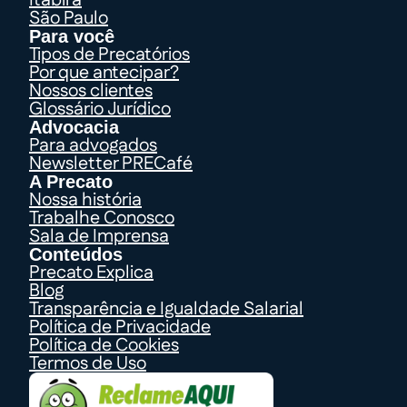
Itabira
São Paulo
Para você
Tipos de Precatórios
Por que antecipar?
Nossos clientes
Glossário Jurídico
Advocacia
Para advogados
Newsletter PRECafé
A Precato
Nossa história
Trabalhe Conosco
Sala de Imprensa
Conteúdos
Precato Explica
Blog
Transparência e Igualdade Salarial
Política de Privacidade
Política de Cookies
Termos de Uso