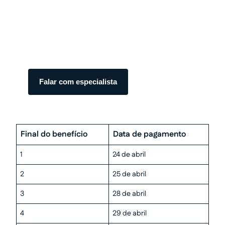
Transforme seu processo em
dinheiro com total segurança.
Somos especialistas em precatórios.
Atendimento humanizado e transparente do
início ao fim.
Falar com especialista
Final do benefício
Data de pagamento
1
24 de abril
2
25 de abril
3
28 de abril
4
29 de abril