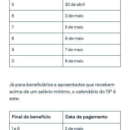
5
30 de abril
6
2 de maio
7
5 de maio
8
6 de maio
9
7 de maio
0
8 de maio
Já para beneficiários e aposentados que recebem
acima de um salário-mínimo, o calendário do 13º é
este:
Final do benefício
Data de pagamento
1 e 6
2 de maio