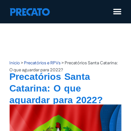
Pular
para
o
conteúdo
Inicio
>
Precatórios e RPVs
>
Precatórios Santa Catarina:
O que aguardar para 2022?
Precatórios Santa
Catarina: O que
aguardar para 2022?
Publicação:
18/04/2022
Atualização:
18/06/2025