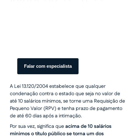
Transforme seu processo em
dinheiro com total segurança.
Somos especialistas em precatórios.
Atendimento humanizado e transparente do
início ao fim.
Falar com especialista
A Lei 13.120/2004 estabelece que qualquer
condenação contra o estado que seja no valor de
até 10 salários mínimos, se torne uma Requisição de
Pequeno Valor (RPV) e tenha prazo de pagamento
de até 60 dias após a intimação.
Por sua vez, significa que
acima de 10 salários
mínimos o título público se torna um dos