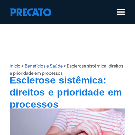
Pular
para
o
conteúdo
Inicio
>
Benefícios e Saúde
>
Esclerose sistêmica: direitos
e prioridade em processos
Esclerose sistêmica:
direitos e prioridade em
processos
Publicação:
25/03/2026
Atualização:
25/03/2026