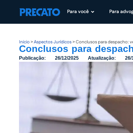
Para você
Para advo
Pular
para
o
conteúdo
Inicio
>
Aspectos Jurídicos
>
Conclusos para despacho: ve
Conclusos para despacho
Publicação:
26/12/2025
Atualização:
26/