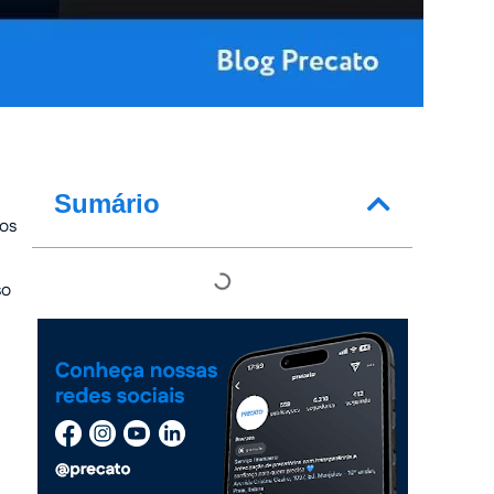
Sumário
tos
so