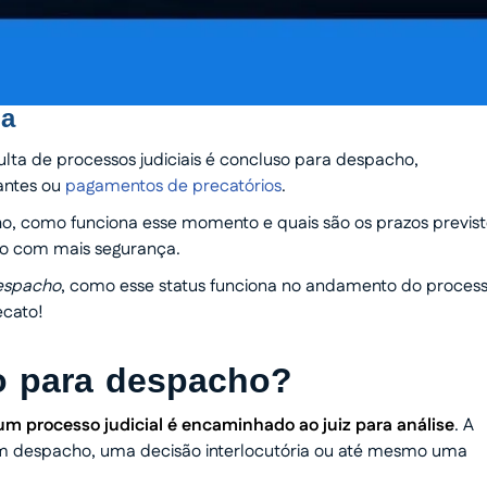
ga
lta de processos judiciais é concluso para despacho,
antes ou
pagamentos de precatórios
.
ho, como funciona esse momento e quais são os prazos previs
ão com mais segurança.
espacho
, como esse status funciona no andamento do proces
ecato!
so para despacho?
 processo judicial é encaminhado ao juiz para análise
. A
um despacho, uma decisão interlocutória ou até mesmo uma