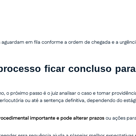
o humanizado e
os aguardam em fila conforme a ordem de chegada e a urgênc
rocesso ficar concluso para
 o próximo passo é o juiz analisar o caso e tomar providênci
rlocutória ou até a sentença definitiva, dependendo do estág
ocedimental importante e pode alterar prazos
ou ações par
reender essa sequência ajuda a planejar melhor expectativas 