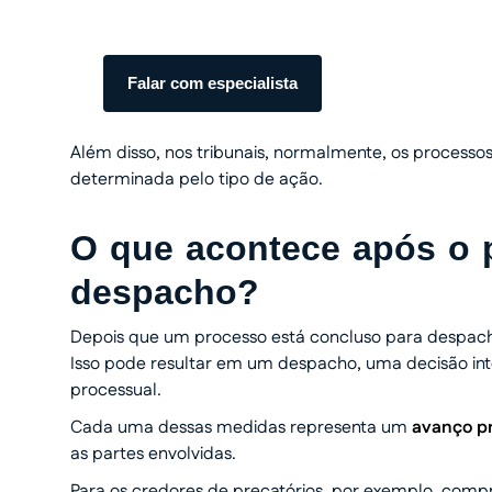
Somos especialistas em precatórios. Atendiment
transparente do início ao fim.
Falar com especialista
Além disso, nos tribunais, normalmente, os process
determinada pelo tipo de ação.
O que acontece após o p
despacho?
Depois que um processo está concluso para despacho,
Isso pode resultar em um despacho, uma decisão inte
processual.
Cada uma dessas medidas representa um
avanço pr
as partes envolvidas.
Para os credores de precatórios, por exemplo, comp