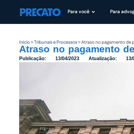
Para você
Para advo
Pular
para
o
conteúdo
Inicio
>
Tribunais e Processos
>
Atraso no pagamento de pr
Atraso no pagamento de 
Publicação:
13/04/2023
Atualização:
13/