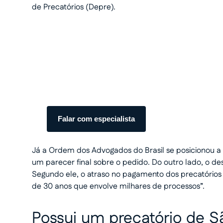
de Precatórios (Depre).
Transforme seu processo em
com total segurança.
Somos especialistas em precatórios. Atendiment
transparente do início ao fim.
Falar com especialista
Já a Ordem dos Advogados do Brasil se posicionou a
um parecer final sobre o pedido. Do outro lado, o d
Segundo ele, o atraso no pagamento dos precatório
de 30 anos que envolve milhares de processos”.
Possui um precatório de S