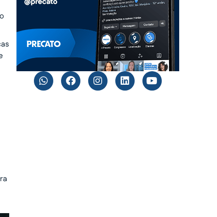
 o
cas
e
ara